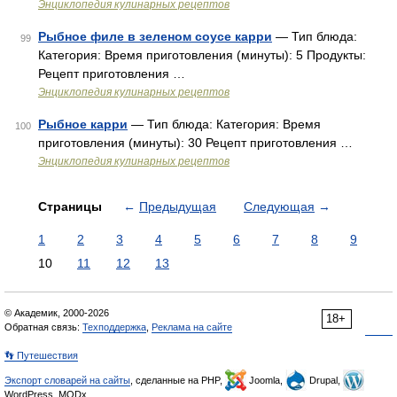
Энциклопедия кулинарных рецептов
Рыбное филе в зеленом соусе карри
— Тип блюда:
99
Категория: Время приготовления (минуты): 5 Продукты:
Рецепт приготовления …
Энциклопедия кулинарных рецептов
Рыбное карри
— Тип блюда: Категория: Время
100
приготовления (минуты): 30 Рецепт приготовления …
Энциклопедия кулинарных рецептов
Страницы
←
Предыдущая
Следующая
→
1
2
3
4
5
6
7
8
9
10
11
12
13
© Академик, 2000-2026
18+
Обратная связь:
Техподдержка
,
Реклама на сайте
👣 Путешествия
Экспорт словарей на сайты
, сделанные на PHP,
Joomla,
Drupal,
WordPress, MODx.